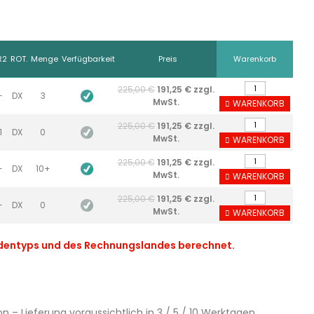
R2
ROT.
Menge
Verfügbarkeit
Preis
Warenkorb
225,00 €
191,25 € zzgl.
-
DX
3
MwSt.
WARENKORB
225,00 €
191,25 € zzgl.
1
DX
0
MwSt.
WARENKORB
225,00 €
191,25 € zzgl.
-
DX
10+
MwSt.
WARENKORB
225,00 €
191,25 € zzgl.
-
DX
0
MwSt.
WARENKORB
ndentyps und des Rechnungslandes berechnet.
n – Lieferung voraussichtlich in 3 / 5 / 10 Werktagen.