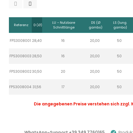
LU – Nutzbare
DS (Ø
LS (lung.
Referenz
D (Ø)
Schnittlänge
gambo)
gambo)
FPS3008001
28,40
16
20,00
50
FPS3008003
28,50
16
20,00
50
FPS3008002
30,50
20
20,00
50
FPS3008004
31,56
17
20,00
50
Die angegebenen Preise verstehen sich zzgl
WhatsApp-Support +39 349 7760165
Produkt