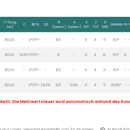
LT (lung.
B
A
Z
Z
D
C
BETA
D2
GAMMA
R1
tot.)
(spess.)
(spess.)
EFF.
TOT.
MIN
80,00
-
0°/5°-
-
8,5
-
4
4
11
50°
-
80,00
14,50
0°/5°-
-
8
-
4
4
12
50°
4
80,00
-
0°/5°-
-
8,3
-
4
4
11
60°
-
80,00
-
0°/5°-
29,59
9,5
12,84
4
4
11
15,66°
-
. MwSt. Die Mehrwertsteuer wird automatisch anhand des Ku
 auf Lager, Versand innerhalb von 24 Stunden.
In Produktio