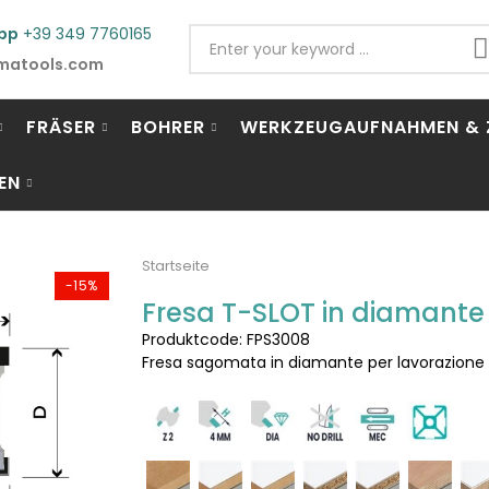
pp
+39 349 7760165
matools.com
FRÄSER
BOHRER
WERKZEUGAUFNAHMEN & 
EN
Startseite
-15%
Fresa T-SLOT in diamante p
Produktcode: FPS3008
Fresa sagomata in diamante per lavorazione ca