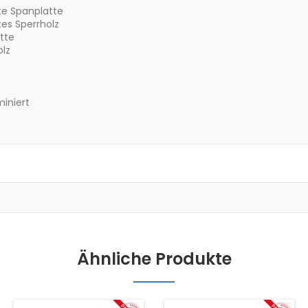
te Spanplatte
tes Sperrholz
tte
olz
miniert
Ähnliche Produkte